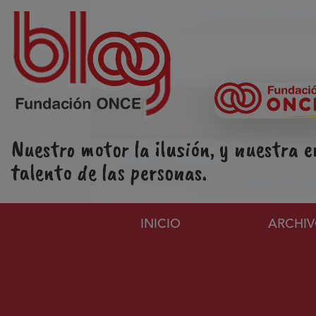
Pasar al contenido principal
Nuestro motor la ilusión, y nuestra e
talento de las personas.
Navegación principa
INICIO
ARCHI