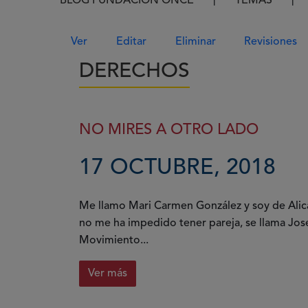
Ruta de navegación
BLOG FUNDACIÓN ONCE
TEMAS
Solapas principales
Ver
Editar
Eliminar
Revisiones
DERECHOS
NO MIRES A OTRO LADO
17 OCTUBRE, 2018
Me llamo Mari Carmen González y soy de Alica
no me ha impedido tener pareja, se llama Jos
Movimiento...
Ver más