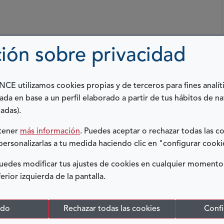
ión sobre privacidad
 DERECHOS HUMANOS DE LAS
D
E utilizamos cookies propias y de terceros para fines analít
ada en base a un perfil elaborado a partir de tus hábitos de n
adas).
nión del 22 de febrero de 2019, declaraba, a petición
btener
más información
. Puedes aceptar o rechazar todas las c
ña de la Convención Internacional sobre los Derechos
personalizarlas a tu medida haciendo clic en "configurar cooki
edes modificar tus ajustes de cookies en cualquier momento
ferior izquierda de la pantalla.
odo
Rechazar todas las cookies
Confi
R BARRERAS