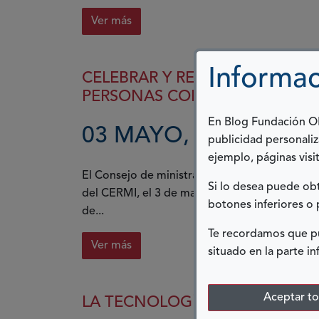
Ver más
Informac
CELEBRAR Y REIVINDICAR LOS
PERSONAS CON DISCAPACIDA
En Blog Fundación ONC
03 MAYO, 2019
publicidad personaliz
ejemplo, páginas visit
El Consejo de ministras y ministros, en su reu
Si lo desea puede o
del CERMI, el 3 de mayo Día Nacional en Espa
botones inferiores o 
de...
Te recordamos que pu
Ver más
situado en la parte in
Aceptar t
LA TECNOLOGÍA PUEDE ROMPE